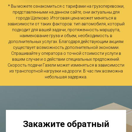
* Вы можете ознакомиться с тарифами на грузоперевозки,
представленными на данном сайте, они актуальны для
города Щелково. Итоговая цена может меняться в
зависимости от таких факторов: тип автомобиля, который
подходит для вашей задачи, протяженность маршрута,
наименование груза и объем, необходимость в
дополнительных услугах. Благодаря действующим акциям
существует возможность дополнительной экономии.
Спрашивайте у оператора о точной стоимости услуги в
вашем случае и о действии специальных предложений.
Скорость подачи Газели может изменяться в зависимости
из транспортной нагрузки на дороги. В час пик возможна
небольшая задержка.
Закажите обратный