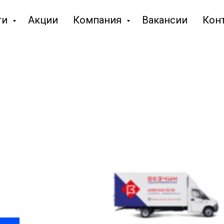
ги
Акции
Компания
Вакансии
Кон
ильные
и грузов
ок и получите