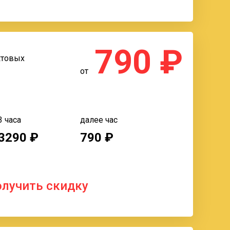
%
790 ₽
ктовых
от
3 часа
далее час
3290 ₽
790 ₽
олучить скидку
%