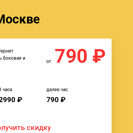
 Москве
790 ₽
тернет
ь боковая и
от
3 часа
далее час
2990 ₽
790 ₽
олучить скидку