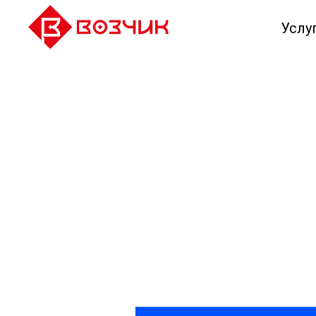
Услу
Автомоб
перевозк
Закажите обратный звон
-10% на перевозку