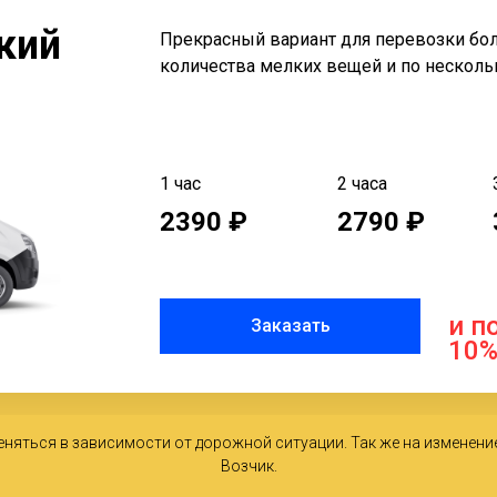
кий
Прекрасный вариант для перевозки бо
количества мелких вещей и по нескол
1 час
2 часа
2390 ₽
2790 ₽
и п
Заказать
10
еняться в зависимости от дорожной ситуации. Так же на изменени
Возчик.