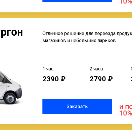
10
ргон
Отличное решение для переезда проду
магазинов и небольших ларьков.
1 час
2 часа
2390 ₽
2790 ₽
и п
Заказать
10