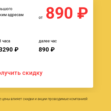
890 ₽
льшого
ьким адресам
от
3 часа
далее час
3290 ₽
890 ₽
олучить скидку
%
е цены влияет скидки и акции проводимые компанией