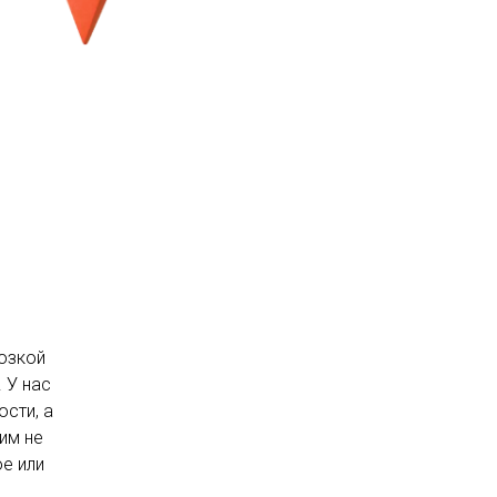
озкой
 У нас
сти, а
им не
ое или