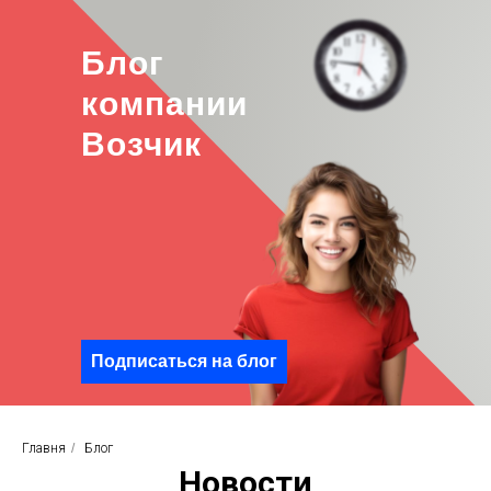
Блог
компании
Возчик
Подписаться на блог
Главня
/
Блог
Новости